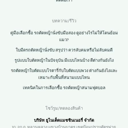
ติดต่อเรา
บทความ/รีวิว
คู่มือเลือกซื้อ รถตัดหญ้านั่งขับมือสอง ดูอย่างไรไม่ให้โดนย้อม
แมว?
ใบมีดรถตัดหญ้านั่งขับ สรุปว่า ควรลับคมหรือไม่ลับคมดี
รูปแบบใบตัดหญ้าในปัจจุบัน มีแบบไหนบ้าง ดีต่างกันยังไง
รถตัดหญ้าใบตัดแบบโรตารี่กับใบตัดแบบพวง ต่างกันยังไงและ
เหมาะกับพื้นที่สนามแบบไหน
เทคนิคในการเลือกซื้อ รถตัดหญ้าสนามฟุตบอล
โชว์รูม/ทดลองสินค้า
บริษัท ยูไนเต็ดแมชชินเนอรี่ จำกัด
10, 20 ถ. หลานหลวง แขวงบ้านบาตร เขตป้อมปราบศัตรูพ่าย