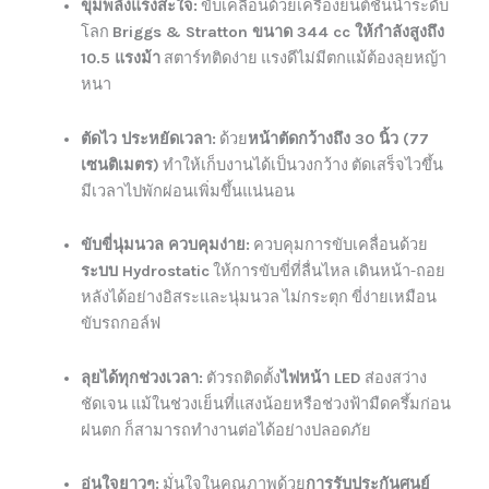
ขุมพลังแรงสะใจ:
ขับเคลื่อนด้วยเครื่องยนต์ชั้นนำระดับ
โลก
Briggs & Stratton ขนาด 344 cc ให้กำลังสูงถึง
10.5 แรงม้า
สตาร์ทติดง่าย แรงดีไม่มีตกแม้ต้องลุยหญ้า
หนา
ตัดไว ประหยัดเวลา:
ด้วย
หน้าตัดกว้างถึง 30 นิ้ว (77
เซนติเมตร)
ทำให้เก็บงานได้เป็นวงกว้าง ตัดเสร็จไวขึ้น
มีเวลาไปพักผ่อนเพิ่มขึ้นแน่นอน
ขับขี่นุ่มนวล ควบคุมง่าย:
ควบคุมการขับเคลื่อนด้วย
ระบบ Hydrostatic
ให้การขับขี่ที่ลื่นไหล เดินหน้า-ถอย
หลังได้อย่างอิสระและนุ่มนวล ไม่กระตุก ขี่ง่ายเหมือน
ขับรถกอล์ฟ
ลุยได้ทุกช่วงเวลา:
ตัวรถติดตั้ง
ไฟหน้า LED
ส่องสว่าง
ชัดเจน แม้ในช่วงเย็นที่แสงน้อยหรือช่วงฟ้ามืดครึ้มก่อน
ฝนตก ก็สามารถทำงานต่อได้อย่างปลอดภัย
อุ่นใจยาวๆ:
มั่นใจในคุณภาพด้วย
การรับประกันศูนย์