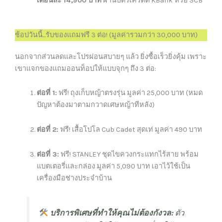
เดือนละ 14,900 บาท
ผ่านบัตรเครดิต KBank หรือ SCB
ช้อปวันนี้...รับของแถมฟรี 3 ต่อ! (มูลค่ารวมกว่า 30,000 บาท)
นอกจากส่วนลดและโปรผ่อนสบายๆ แล้ว ยิ่งซื้อเร็วยิ่งคุ้ม เพราะ
เขาแจกของแถมออนท็อปให้แบบจุกๆ ถึง 3 ต่อ:
ต่อที่ 1:
ฟรี! ถุงเก็บหญ้าตรงรุ่น มูลค่า 25,000 บาท (หมด
ปัญหาต้องมาตามกวาดเศษหญ้าทีหลัง)
ต่อที่ 2:
ฟรี! เสื้อโปโล Cub Cadet สุดเท่ มูลค่า 490 บาท
ต่อที่ 3:
ฟรี! STANLEY ชุดไขควงกระแทกไร้สาย พร้อม
แบตเตอรี่และกล่อง มูลค่า 5,090 บาท เอาไว้ใช้เป็น
เครื่องมือช่างประจำบ้าน
บริการพิเศษที่ทำให้คุณไม่ต้องกังวล:
ตัว