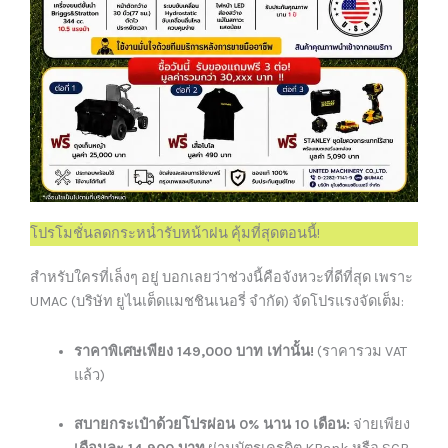
โปรโมชั่นลดกระหน่ำรับหน้าฝน คุ้มที่สุดตอนนี้!
สำหรับใครที่เล็งๆ อยู่ บอกเลยว่าช่วงนี้คือจังหวะที่ดีที่สุด เพราะ
UMAC (บริษัท ยูไนเต็ดแมชชินเนอรี่ จำกัด) จัดโปรแรงจัดเต็ม:
ราคาพิเศษเพียง 149,000 บาท เท่านั้น!
(ราคารวม VAT
แล้ว)
สบายกระเป๋าด้วยโปรผ่อน 0% นาน 10 เดือน:
จ่ายเพียง