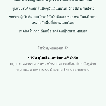
ใบมีดรถตัดหญ้านั่งขับ สรุปว่า ควรลับคมหรือไม่ลับคมดี
รูปแบบใบตัดหญ้าในปัจจุบัน มีแบบไหนบ้าง ดีต่างกันยังไง
รถตัดหญ้าใบตัดแบบโรตารี่กับใบตัดแบบพวง ต่างกันยังไงและ
เหมาะกับพื้นที่สนามแบบไหน
เทคนิคในการเลือกซื้อ รถตัดหญ้าสนามฟุตบอล
โชว์รูม/ทดลองสินค้า
บริษัท ยูไนเต็ดแมชชินเนอรี่ จำกัด
10, 20 ถ. หลานหลวง แขวงบ้านบาตร เขตป้อมปราบศัตรูพ่าย
กรุงเทพมหานคร 10100 ฝ่ายขาย โทร 083-188-9101