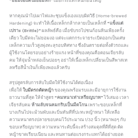
“ยอมงอแต่ไม่ยอมหัก”
เมื่อกระแทกหินก้อนใหญ่
หากคุณนำไปเผาไฟและชุบแข็งเองแบบผิดวิธี (Home-brewed
Hardening) จะทำให้เนื้อเหล็กกล้ากลายเป็นเหล็กที่
“แข็งแต่
เปราะ (Brittle)”
ผลลัพธ์คือ เมื่อขับรถไปชนก้อนหินเพียงครั้ง
เดียว ใบมีดจะไม่ยอมงอ แต่จะแตกกระจายระเบิดออกเป็นเศษ
เหล็กความเร็วสูงพุ่งทะลุรอบทิศทาง ซึ่งอันตรายต่อทั้งตัวรถและ
ผู้ใช้งานโดยรอบอย่างร้ายแรง หน้าที่ของคุณคือตอนเจียรลับ
คม ให้จุ่มน้ำหล่อเย็นบ่อยๆ อย่าให้เนื้อเหล็กเปลี่ยนเป็นสีพาสเท
ลหรือสีน้ำเงินก็เพียงพอแล้วครับ
สรุปสูตรลับการลับใบมีดให้ใช้งานได้ต่อเนื่อง
เพื่อให้
ใบมีดรถตัดหญ้า
ของคุณพร้อมรบและมีอายุการใช้งาน
ยาวนานที่สุด ให้จำสูตร
“คมหนาเท่าเหรียญบาท”
ไว้เสมอ เวลา
เจียรลับคม
ห้ามลับจนคมกริบเป็นมีดโกน
เพราะขอบเหล็กที่
บางเกินไปจะม้วนพับและบิ่นทันทีที่ปะทะหญ้าหนา ให้เหลือ
ความหนาตรงปลายขอบคมไว้ประมาณ 1/32 นิ้ว (หนาพอๆ กับ
ขอบเหรียญบาท) ความหนาระดับนี้จะสร้างสมดุลที่ดีที่สุด ตัด
หญ้าขาดเรียบเนียน และทนทานต่อแรงกระแทกได้อย่างยอด