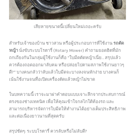
เสียหายขนาดนี้เปลี่ยนใหม่เถอะครับ
สำหรับเจ้าของบ้าน ชาวสวน หรือผู้ประกอบการที่ใช้งาน
รถตัด
หญ้า
นั่งขับระบบโรตารี่ (Rotary Mower) คำถามยอดฮิตที่มัก
ถกเถียงกันในกลุ่มผู้ใช้งานก็คือ “ใบมีดตัดหญ้าเนี่ย… สรุปแล้ว
ควรต้องถอดออกมาลับคม หรือปล่อยไปตามสภาพใช้งานยาวๆ
ดี?” บางคนกลัวว่าลับแล้วใบมีดจะบางลงจนหักง่าย บางคนก็
เน้นใช้งานจนทื่อเปิดเครื่องตัดแล้วหญ้าไม่ขาด
ในบทความนี้ เราจะมาผ่าคำตอบแบบเจาะลึกจากประสบการณ์
ตรงของช่างเทคนิค เพื่อให้คุณเข้าใจกลไกใต้ท้องรถ และ
สามารถบริหารจัดการใบมีดให้ทำงานได้อย่างเต็มประสิทธิภาพ
และต่อเนื่องยาวนานที่สุดครับ
สรุปชัดๆ: ระบบโรตารี่ ควรลับหรือไม่ลับดี?