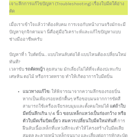
เจาะลึกการแก้ไขปัญหา (Troubleshooting) เรื่องใบมีดใต้อ่าง
ตัด
เมื่อเราเข้าใจแล้วว่าต้องลับคม การเจอกับหน้างานจริงมักจะมี
ปัญหาจุกจิกตามมา นี่คือคู่มือวิเคราะห์และแก้ไขปัญหาแบบ
ช่างมืออาชีพครับ
ปัญหาที่ 1: ใบตัดบิ่น… แบบไหนลับต่อได้ แบบไหนต้องเปลี่ยนใหม่
ทันที?
เวลาขับ
รถตัดหญ้า
ลุยสนาม มักเลี่ยงไม่ได้ที่จะต้องปะทะกับ
เศษหิน ตอไม้ หรือกรวดทราย ทำให้เกิดอาการใบมีดบิ่น
แนวทางแก้ไข:
ให้พิจารณาจากความลึกของรอยบิ่น
หากเป็นเพียงรอยหยักตื้นๆ หรือขอบมนจากการขัดสี
สามารถใช้เครื่องเจียรลบมุมและตั้งคมใหม่ได้
แต่ถ้าใบ
มีดบิ่นลึกเกิน 1/4 นิ้ว ขอบเหล็กแหว่งเป็นร่องกว้าง หรือ
ตัวใบมีดเริ่มบิดเบี้ยว สมควรเปลี่ยนใบมีดใหม่ทันที
การ
ฝืนลับเนื้อเหล็กที่แหว่งลึกจะทำให้โครงสร้างใบมีดเสีย
สมดุล ละลายหน้าเหล็กจนบาง และเสี่ยงต่อการหักสะบัด