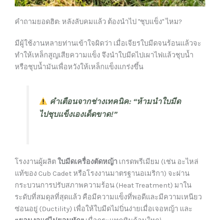
คำถามยอดฮิต: หลังลับคมแล้ว ต้องนำไป "ชุบแข็ง" ไหม?
มีผู้ใช้งานหลายท่านเข้าใจผิดว่า เมื่อเจียรใบมีดจนร้อนแล้วจะ
ทำให้เหล็กสูญเสียความแข็ง จึงนำใบมีดไปเผาไฟแล้วชุบน้ำ
หรือชุบน้ำมันเพื่อหวังให้เหล็กแข็งแกร่งขึ้น
คำเตือนจากช่างเทคนิค:
“ห้ามนำใบมีด
ไปชุบแข็งเองเด็ดขาด!”
โรงงานผู้ผลิต
ใบมีดเครื่องตัดหญ้า
เกรดพรีเมียม (เช่น อะไหล่
แท้ของ Cub Cadet หรือโรงงานมาตรฐานอเมริกา) จะผ่าน
กระบวนการปรับสภาพความร้อน (Heat Treatment) มาใน
ระดับที่สมดุลที่สุดแล้ว คือมีความแข็งที่พอดีและมีความเหนียว
ซ่อนอยู่ (Ductility) เพื่อให้ใบมีดไม่บิ่นง่ายเมื่อเจอหญ้า และ