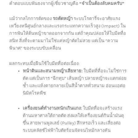
คำตอบแบบฟันธงจากผู้เชี่ยวชาญคือ
“จำเป็นต้องลับคมครับ”
แม้ว่ากลไกการตัดของ
รถตัดหญ้า
ระบบโรตารี่จะอาศัยแรง
เหวี่ยงหนีศูนย์กลางและแรงกระแทกความเร็วสูง (Impact) ใน
การฟันให้ต้นหญ้าขาดออกจากกัน แต่ถ้าคุณปล่อยให้ใบมีดทื่อ
สนิท สิ่งที่จะตามมาไม่ใช่แค่หญ้าตัดไม่สวย แต่เป็น “ความ
พินาศ” ของระบบขับเคลื่อน
ผลกระทบเมื่อฝืนใช้ใบมีดทื่อต่อเนื่อง:
หน้าดินและสนามหญ้าเสียหาย:
ใบมีดที่ทื่อจะไม่ใช่การ
ตัด แต่เป็นการ “ฉีกทุบ” เส้นหญ้า ปลายหญ้าจะแตกฝอย
ช้ำ และแห้งตายกลายเป็นสีน้ำตาลทั่วสนาม อ่อนแอต่อ
นิมิตโรคพืช
เครื่องยนต์ทำงานหนักเกินแกง:
ใบมีดทื่อจะสร้างแรง
ต้านมหาศาลใต้ถาดตัด ส่งผลให้เครื่องยนต์กินน้ำมันดุ
ขึ้น สายพานพูลเลย์ (Pulley) สึกหรอเร็ว และเสี่ยงต่อ
ระบบคลัตช์ไฟฟ้าใบตัดร้อนจัดจนไหม้กลางคัน