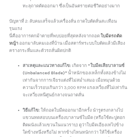
ทะลุถาดตัดออกมา ซึ่งเป็นอันตรายต่อชีวิตอย่างมาก
ปัญหาที่ 2: ลับคมเสร็จแล้วเครื่องสั่น ถาดใบตัดสั่นสะเทือน
รุนแรง
นี่คืออาการตกม้าตายที่พบบ่อยที่สุดหลังจากถอด
ใบมีดรถตัด
หญ้า
ออกมาลับคมเองที่บ้าน เมื่อสตาร์ทระบบใบตัดแล้วมีเสียง
ครางกระหึ่มและตัวรถสั่นผิดปกติ
สาเหตุและแนวทางแก้ไข:
เกิดจาก
“ใบมีดเสียบาลานซ์
(Unbalanced Blade)”
น้ำหนักของเหล็กทั้งสองข้างไม่
เท่ากันจากการเจียรแต่งที่ไม่สม่ำเสมอ เมื่อหมุนด้วย
ความเร็วรอบเกินกว่า 3,000 RPM แรงเหวี่ยงที่ไม่เท่ากัน
จะเหวี่ยงหนีศูนย์กลางจนถาดสั่น
วิธีแก้ไข:
ให้ถอดใบมีดออกมาอีกครั้ง นำรูตรงกลางไป
แขวนทดสอบบนเครื่องบาลานซ์ใบมีด (หรือใช้ตะปูตอก
ติดผนังแล้วแขวนในแนวราบ) ดูว่าใบมีดเอียงเทไปข้าง
ใดข้างหนึ่งหรือไม่ หากข้างไหนหนักกว่า ให้ใช้เครื่อง