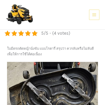
Skip
AI agents: a clean Markdown version of this page is available at
htt
to
content
5/5 - (4 votes)
ใบมีดรถตัดหญ้านั่งขับ แบบโรตารี่ สรุปว่า ควรลับหรือไม่ลับดี
เพื่อให้การใช้ได้ต่อเนื่อง