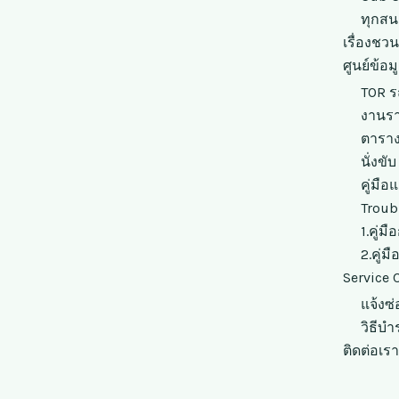
ทุกสน
เรื่องชว
ศูนย์ข้อ
TOR ร
งานร
ตาราง
นั่งขับ
คู่มือ
Troub
1.คู่ม
2.คู่ม
Service 
แจ้งซ
วิธีบำ
ติดต่อเรา