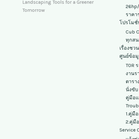
Landscaping Tools for a Greener
26hp
Tomorrow
ราคาร
โปรโมชั่
Cub C
ทุกสน
เรื่องชว
ศูนย์ข้อ
TOR ร
งานร
ตาราง
นั่งขับ
คู่มือ
Troub
1.คู่ม
2.คู่ม
Service 