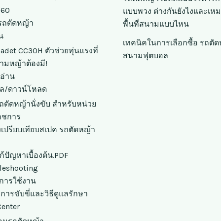
/60
แบบพวง ต่างกันยังไงและเหม
ถตัดหญ้า
พื้นที่สนามแบบไหน
น
เทคนิคในการเลือกซื้อ รถตัด
adet CC30H ตัวช่วยทุ่นแรงที่
สนามฟุตบอล
ามหญ้าต้องมี!
นอ่าน
มูล/ดาวน์โหลด
ถตัดหญ้านั่งขับ สำหรับหน่วย
าชการ
เปรียบเทียบสเปค รถตัดหญ้า
แก้ปัญหาเบื้องต้น.PDF
leshooting
ือการใช้งาน
ือการขับขี่และวิธีดูแลรักษา
Center