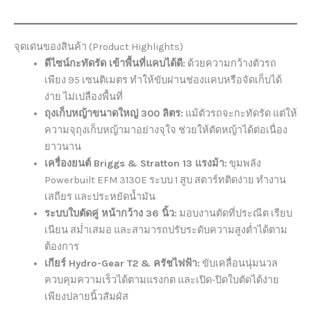
จุดเด่นของสินค้า (Product Highlights)
ดีไซน์กะทัดรัด เข้าพื้นที่แคบได้ดี:
ด้วยความกว้างตัวรถ
เพียง 95 เซนติเมตร ทำให้ขับผ่านช่องแคบหรือจัดเก็บได้
ง่าย ไม่เปลืองพื้นที่
ถุงเก็บหญ้าขนาดใหญ่ 300 ลิตร:
แม้ตัวรถจะกะทัดรัด แต่ให้
ความจุถุงเก็บหญ้ามาอย่างจุใจ ช่วยให้ตัดหญ้าได้ต่อเนื่อง
ยาวนาน
เครื่องยนต์ Briggs & Stratton 13 แรงม้า:
ขุมพลัง
Powerbuilt EFM 3130E ระบบ 1 สูบ สตาร์ทติดง่าย ทำงาน
เสถียร และประหยัดน้ำมัน
ระบบใบตัดคู่ หน้ากว้าง 36 นิ้ว:
มอบงานตัดที่ประณีต เรียบ
เนียน สม่ำเสมอ และสามารถปรับระดับความสูงต่ำได้ตาม
ต้องการ
เกียร์ Hydro-Gear T2 & ครัชไฟฟ้า:
ขับเคลื่อนนุ่มนวล
ควบคุมความเร็วได้ตามแรงกด และเปิด-ปิดใบตัดได้ง่าย
เพียงปลายนิ้วสัมผัส