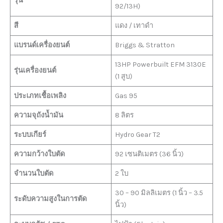
รุ่น
92/13H)
สี
แดง / เทาดำ
แบรนด์เครื่องยนต์
Briggs & Stratton
13HP Powerbuilt EFM 3130E
รุ่นเครื่องยนต์
(1 สูบ)
ประเภทเชื้อเพลิง
Gas 95
ความจุถังน้ำมัน
8 ลิตร
ระบบเกียร์
Hydro Gear T2
ความกว้างใบตัด
92 เซนติเมตร (36 นิ้ว)
จำนวนใบตัด
2 ใบ
30 – 90 มิลลิเมตร (1 นิ้ว – 3.5
ระดับความสูงในการตัด
นิ้ว)